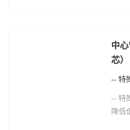
光纤密度
直径（
量轻，升
于5/3.
中心
的护
芯）
能
--
降低低
纤余