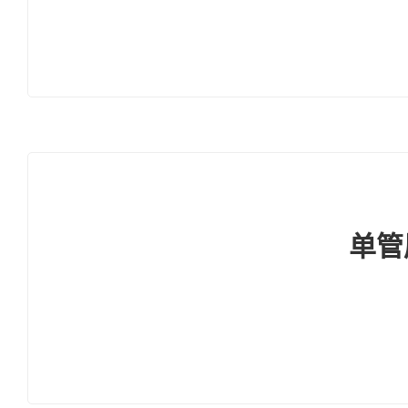
的线路； d. 
更好
受来
机械
单管