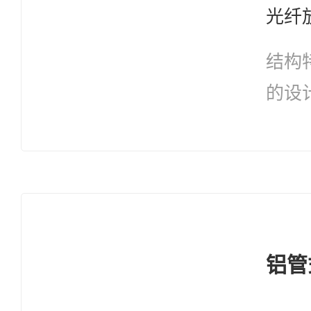
结构特点 a. 
的设
获得
雷击特性； 
好，
境地
防腐缆膏； 
铝管
小缆