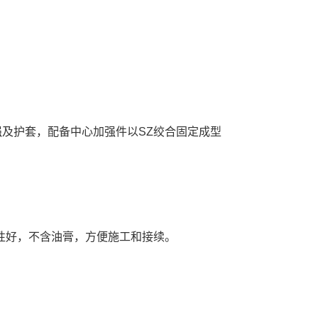
强及护套，配备中心加强件以SZ绞合固定成型
性好，不含油膏，方便施工和接续。
。